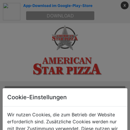
x
App-Download im Google-Play-Store
DOWNLOAD
Liefern lassen
Cookie-Einstellungen
Kein Liefergebiet ausgewählt
Wir nutzen Cookies, die zum Betrieb der Website
erforderlich sind. Zusätzliche Cookies werden nur
Suchen
mit Ihrer Zustimmung verwendet. Diese nutzen wir