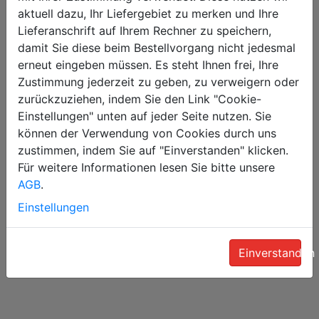
aktuell dazu, Ihr Liefergebiet zu merken und Ihre
Lieferanschrift auf Ihrem Rechner zu speichern,
Oder selbst abholen
damit Sie diese beim Bestellvorgang nicht jedesmal
erneut eingeben müssen. Es steht Ihnen frei, Ihre
Zustimmung jederzeit zu geben, zu verweigern oder
Am Erlengrund 1 , 21218 Seevetal (Hittfeld)
zurückzuziehen, indem Sie den Link "Cookie-
Einstellungen" unten auf jeder Seite nutzen. Sie
können der Verwendung von Cookies durch uns
Newsletter abonnieren
zustimmen, indem Sie auf "Einverstanden" klicken.
Für weitere Informationen lesen Sie bitte unsere
AGB
.
Bleiben Sie mit unserem Newsletter immer auf
dem Laufenden!
Einstellungen
Abonniere
n
Einverstanden